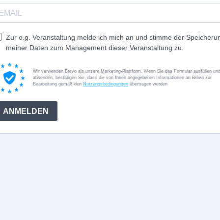
Zur o.g. Veranstaltung melde ich mich an und stimme der Speicheru
meiner Daten zum Management dieser Veranstaltung zu.
Wir verwenden Brevo als unsere Marketing-Plattform. Wenn Sie das Formular ausfüllen un
absenden, bestätigen Sie, dass die von Ihnen angegebenen Informationen an Brevo zur
Bearbeitung gemäß den
Nutzungsbedingungen
übertragen werden
ANMELDEN